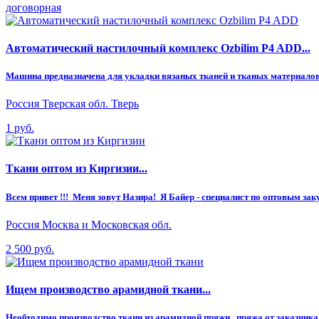
договорная
Автоматический настилочный комплекс Ozbilim P4 ADD...
Машина предназначена для укладки вязаных тканей и тканых материалов 
Россия Тверская обл. Тверь
1 руб.
Ткани оптом из Киргизии...
Всем привет !!! Меня зовут Назира! Я Байер - специалист по оптовым зак
Россия Москва и Московская обл.
2 500 руб.
Ищем производство арамидной ткани...
Необходимо производство ткани из арамидной пряжи , пряжа от заказчика