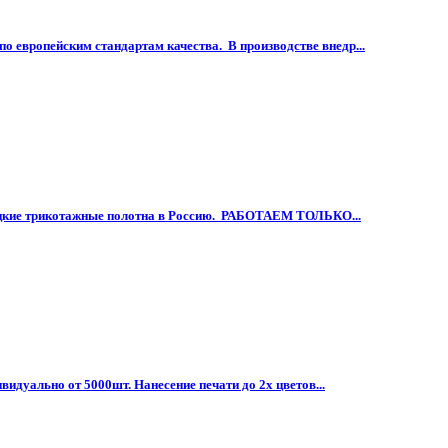
европейским стандартам качества. В производстве внедр...
рецкие трикотажные полотна в Россию. РАБОТАЕМ ТОЛЬКО...
идуально от 5000шт. Нанесение печати до 2х цветов...