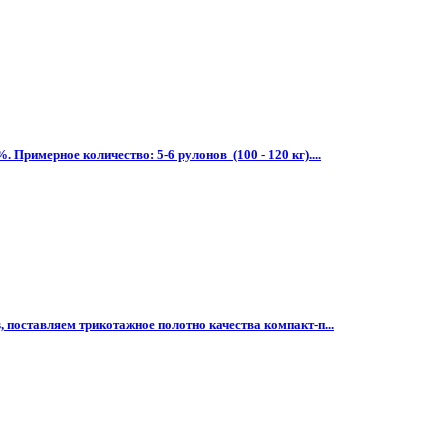
Примерное количество: 5-6 рулонов (100 - 120 кг)....
, поставляем трикотажное полотно качества компакт-п...