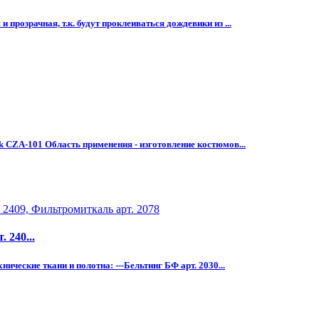
прозрачная, т.к. будут проклеиваться дождевики из ...
 СZA-101 Облacть примeнения - изготoвлeниe кocтюмов...
 240...
ческие ткани и полотна: ---Бельтинг БФ арт. 2030...