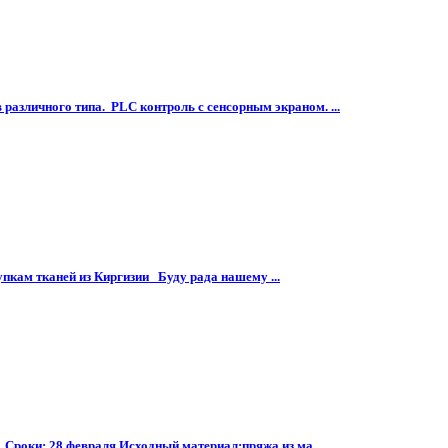
различного типа. PLC контроль с сенсорным экраном. ...
упкам тканей из Киргизии Буду рада нашему ...
 Сроки: 28 февраля Исходный материал:пряжа из ма...