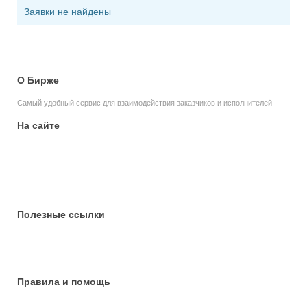
Заявки не найдены
О Бирже
Самый удобный сервис для взаимодействия заказчиков и исполнителей
На сайте
Главная
Заявки
Объявления
Портфолио
Статьи
Полезные ссылки
Оформить профиль
Добавить объявление
Новые категории
Правила и помощь
Пользовательское соглашение