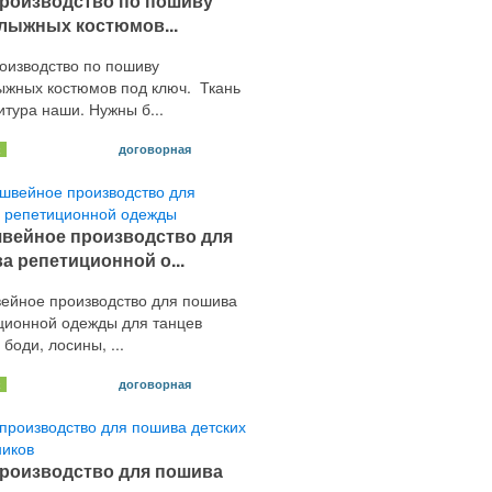
роизводство по пошиву
лыжных костюмов...
оизводство по пошиву
ыжных костюмов под ключ. Ткань
тура наши. Нужны б...
договорная
х
вейное производство для
а репетиционной о...
ейное производство для пошива
ционной одежды для танцев
 боди, лосины, ...
договорная
х
роизводство для пошива