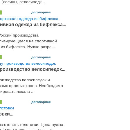
(лосины, велосипедк...
договорная
х
ивная одежда из бифлекса...
России производства
лизирующиеся на спортивной
из бифлекса. Нужно разра...
договорная
х
роизводство велосипедок...
оизводство велосипедок и
вных простых топов. Необходимо
ировать лекала ...
договорная
х
вки...
зготовить толстовки. Цена нужна