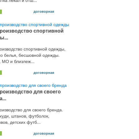
тка лекал и отш...
договорная
х
роизводство спортивной
ы...
оизводство спортивной одежды,
го белья, бесшовной одежды.
 МО и близлеж...
договорная
х
роизводство для своего
...
оизводство для своего бренда.
худи, штанов, футболок,
вов, детских футб...
договорная
х