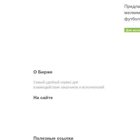
Предла
мелким
футболк
Для все
О Бирже
Самый удобный сервис для
взаимодействия заказчиков и исполнителей
На сайте
Главная
Заявки
Объявления
Портфолио
Статьи
Полезные ссылки