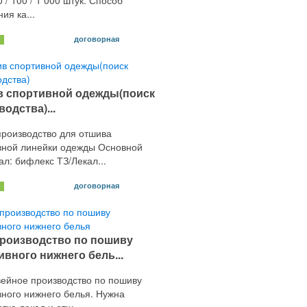
10 / 100 / 1 000 штук. Способ
ия ка...
договорная
х
 спортивной одежды(поиск
одства)...
роизводство для отшива
вной линейки одежды Основной
л: бифлекс ТЗ/Лекал...
договорная
х
роизводство по пошиву
ивного нижнего бель...
ейное производство по пошиву
вного нижнего белья. Нужна