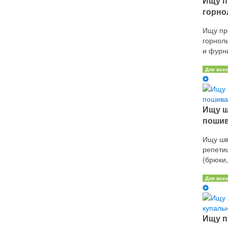
Ищу п
горно
Ищу пр
горнол
и фурни
Для все
Ищу ш
пошив
Ищу шв
репети
(брюки,
Для все
Ищу п