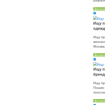
разрабо
Для все
Ищу п
одежд
Ищу пр
женско
Москва,
Для все
Ищу п
бренда
Ищу пр
Пошив 
лонгсли
Для все