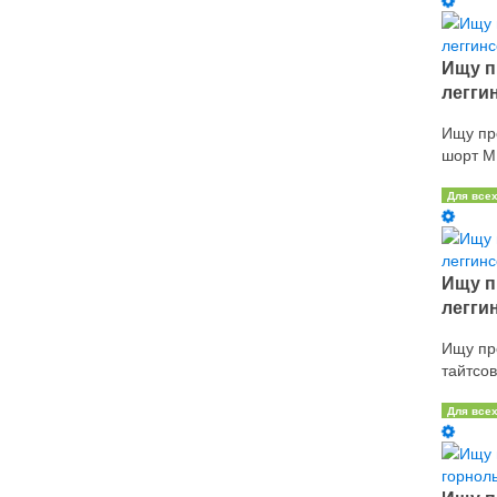
Ищу п
леггин
Ищу пр
шорт ММ
Для все
Ищу п
леггин
Ищу пр
тайтсов
Для все