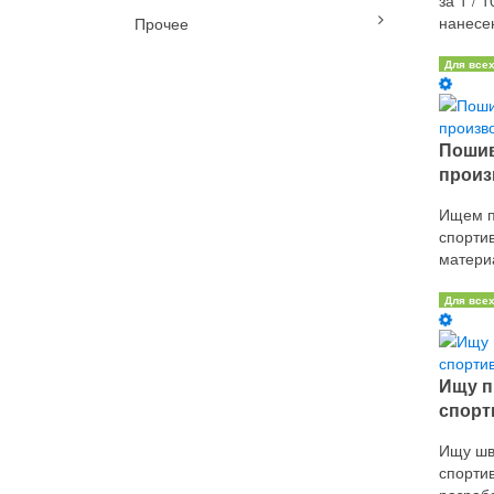
за 1 / 
нанесен
Прочее
Для все
Пошив
произв
Ищем п
спорти
материа
Для все
Ищу п
спорт
Ищу шв
спорти