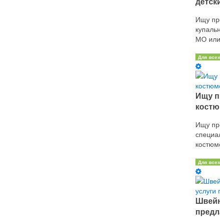
детск
Ищу пр
купаль
МО или
Для все
Ищу п
костю
Ищу пр
специа
костюмо
Для все
Швейн
предла