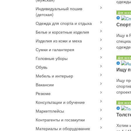
одежды 
Индивидуальный пошив
Для все
(детская)
Одежда для спорта и отдыха
Спорт
Белье и корсетные изделия
Ищу в 
Изделия из кожи и меха
специа
одежде 
Сумки и галантерея
Головные уборы
Для все
Обувь
Ищу п
Мебель и интерьер
Ищу пр
Вакансии
спорти
спроект
Резюме
Консультации и обучение
Для все
Маркетплейсы
Толсто
Контрагенты и госзакупки
Хотим и
Материалы и оборудование