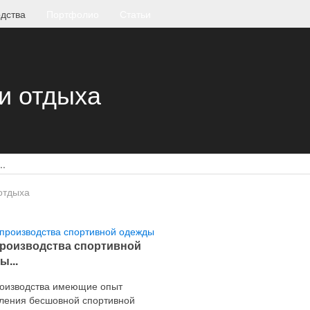
дства
Портфолио
Статьи
и отдыха
отдыха
роизводства спортивной
ы...
оизводства имеющие опыт
вления бесшовной спортивной