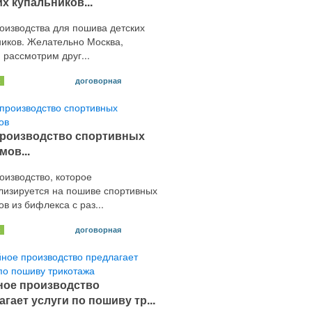
их купальников...
оизводства для пошива детских
ников. Желательно Москва,
 рассмотрим друг...
договорная
х
роизводство спортивных
мов...
оизводство, которое
лизируется на пошиве спортивных
в из бифлекса с раз...
договорная
х
ое производство
гает услуги по пошиву тр...