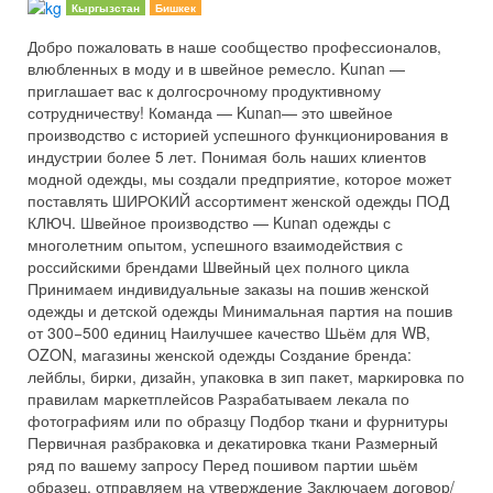
Кыргызстан
Бишкек
Добро пожаловать в наше сообщество профессионалов,
влюбленных в моду и в швейное ремесло. Kunan —
приглашает вас к долгосрочному продуктивному
сотрудничеству! Команда — Kunan— это швейное
производство с историей успешного функционирования в
индустрии более 5 лет. Понимая боль наших клиентов
модной одежды, мы создали предприятие, которое может
поставлять ШИРОКИЙ ассортимент женской одежды ПОД
КЛЮЧ. Швейное производство — Kunan одежды с
многолетним опытом, успешного взаимодействия с
российскими брендами Швейный цех полного цикла
Принимаем индивидуальные заказы на пошив женской
одежды и детской одежды Минимальная партия на пошив
от 300−500 единиц Наилучшее качество Шьём для WB,
OZON, магазины женской одежды Создание бренда:
лейблы, бирки, дизайн, упаковка в зип пакет, маркировка по
правилам маркетплейсов Разрабатываем лекала по
фотографиям или по образцу Подбор ткани и фурнитуры
Первичная разбраковка и декатировка ткани Размерный
ряд по вашему запросу Перед пошивом партии шьём
образец, отправляем на утверждение Заключаем договор/