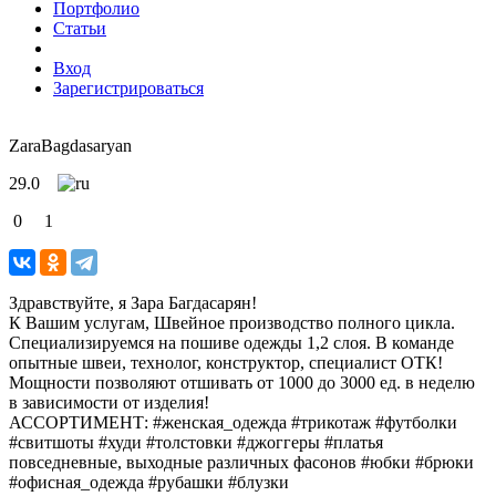
Портфолио
Статьи
Вход
Зарегистрироваться
ZaraBagdasaryan
29.0
0
1
Здравствуйте, я Зара Багдасарян!
К Вашим услугам, Швейное производство полного цикла.
Специализируемся на пошиве одежды 1,2 слоя. В команде
опытные швеи, технолог, конструктор, специалист ОТК!
Мощности позволяют отшивать от 1000 до 3000 ед. в неделю
в зависимости от изделия!
АССОРТИМЕНТ: #женская_одежда #трикотаж #футболки
#свитшоты #худи #толстовки #джоггеры #платья
повседневные, выходные различных фасонов #юбки #брюки
#офисная_одежда #рубашки #блузки