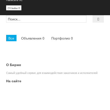
Отзывы 0
Все
Объявления 0
Портфолио 0
О Бирже
Самый удобный сервис для взаимодействия заказчиков и исполнителей
На сайте
Главная
Заявки
Объявления
Портфолио
Статьи