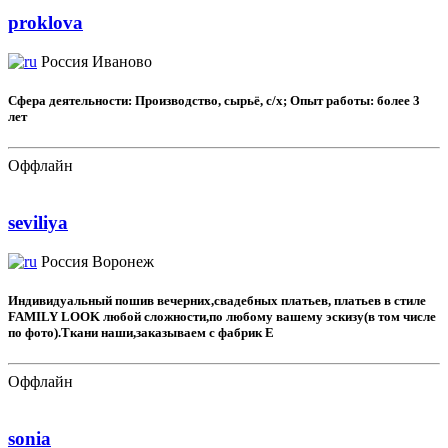
proklova
Россия
Иваново
Сфера деятельности: Производство, сырьё, с/х; Опыт работы: более 3
лет
Оффлайн
seviliya
Россия
Воронеж
Индивидуальный пошив вечерних,свадебных платьев, платьев в стиле
FAMILY LOOK любой сложности,по любому вашему эскизу(в том числе
по фото).Ткани наши,заказываем с фабрик Е
Оффлайн
sonia